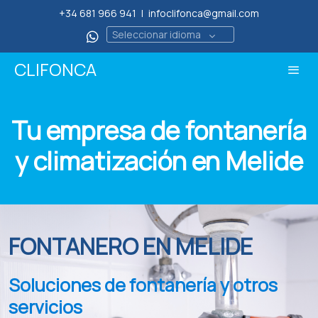
+34 681 966 941
|
infoclifonca@gmail.com
Seleccionar idioma
CLIFONCA
Tu empresa de fontanería
y climatización en Melide
FONTANERO EN MELIDE
Soluciones de fontanería y otros
servicios