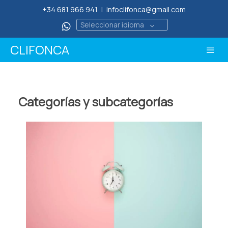
+34 681 966 941
|
infoclifonca@gmail.com
Seleccionar idioma
CLIFONCA
Categorías y subcategorías