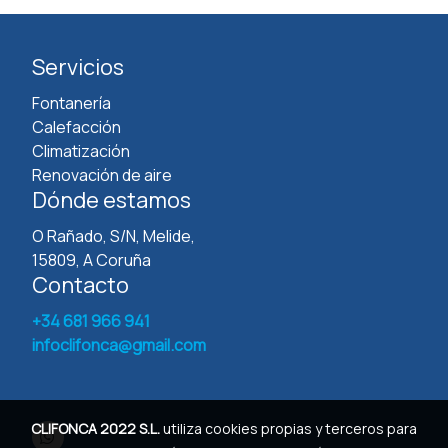
Servicios
Fontanería
Calefacción
Climatización
Renovación de aire
Dónde estamos
O Rañado, S/N, Melide,
15809, A Coruña
Contacto
+34 681 966 941
infoclifonca@gmail.com
CLIFONCA 2022 S.L.
utiliza cookies propias y terceros para