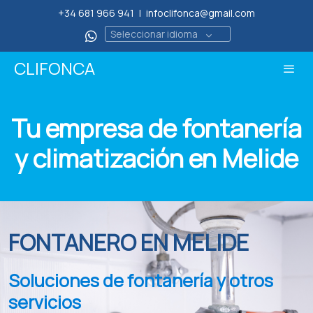
+34 681 966 941
|
infoclifonca@gmail.com
Seleccionar idioma
CLIFONCA
Tu empresa de fontanería
y climatización en Melide
FONTANERO EN MELIDE
Soluciones de fontanería y otros
servicios