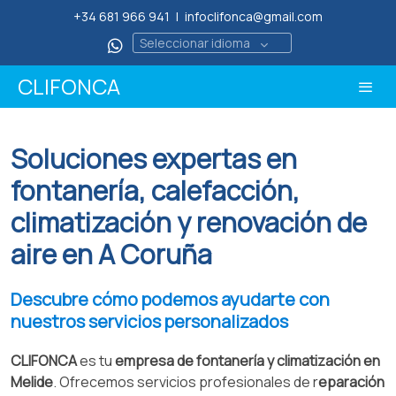
+34 681 966 941
|
infoclifonca@gmail.com
Seleccionar idioma
CLIFONCA
Soluciones expertas en
fontanería, calefacción,
climatización y renovación de
aire en A Coruña
Descubre cómo podemos ayudarte con
nuestros servicios personalizados
CLIFONCA
es tu
empresa de fontanería y climatización en
Melide
. Ofrecemos servicios profesionales de r
eparación