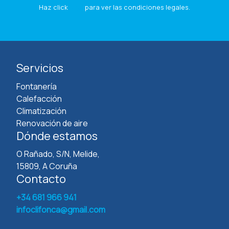
Haz click
aquí
para ver las condiciones legales.
Servicios
Fontanería
Calefacción
Climatización
Renovación de aire
Dónde estamos
O Rañado, S/N, Melide,
15809, A Coruña
Contacto
+34 681 966 941
infoclifonca@gmail.com